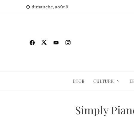
Skip
dimanche, août 9
to
content
BTOB
CULTURE
E
Simply Piano