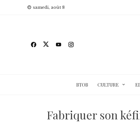
Skip
samedi, août 8
to
content
BTOB
CULTURE
E
Fabriquer son kéf