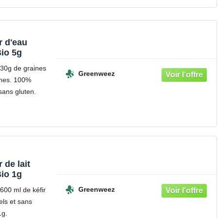
r d'eau
io 5g
 30g de graines
Greenweez
ches. 100%
sans gluten.
 de lait
io 1g
Greenweez
600 ml de kéfir
els et sans
1g.