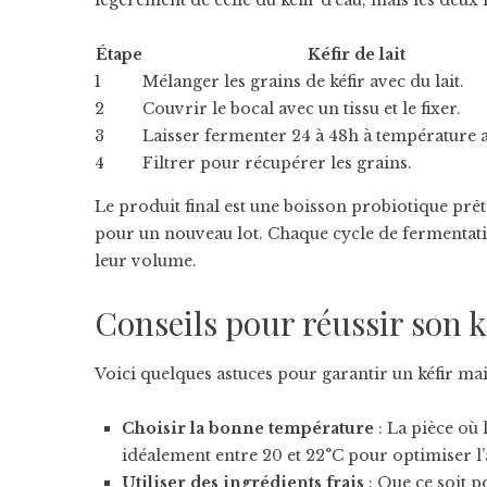
légèrement de celle du kéfir d’eau, mais les deux
Étape
Kéfir de lait
1
Mélanger les grains de kéfir avec du lait.
2
Couvrir le bocal avec un tissu et le fixer.
3
Laisser fermenter 24 à 48h à température 
4
Filtrer pour récupérer les grains.
Le produit final est une boisson probiotique prêt
pour un nouveau lot. Chaque cycle de fermentatio
leur volume.
Conseils pour réussir son k
Voici quelques astuces pour garantir un kéfir mai
Choisir la bonne température
: La pièce où 
idéalement entre 20 et 22°C pour optimiser l’
Utiliser des ingrédients frais
: Que ce soit p