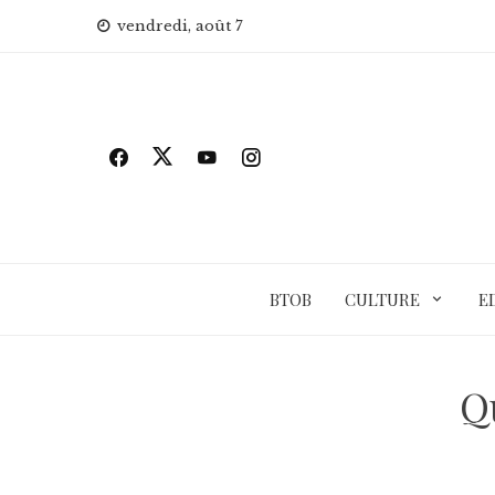
Skip
vendredi, août 7
to
content
BTOB
CULTURE
E
Q